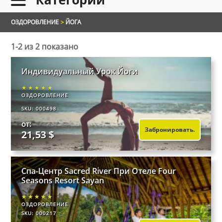
ОЗДОРОВЛЕНИЕ
>
ЙОГА
1-2 из 2 показано
Индивидуальный Урок Йоги
★★★★★
★★★★★
★★★★★
ОЗДОРОВЛЕНИЕ
SKU: 000498
от:
Забронировать.
21,53 $
Спа-Центр Sacred River При Отеле Four
Seasons Resort Sayan
★★★★★
★★★★★
★★★★★
ОЗДОРОВЛЕНИЕ
SKU: 000217