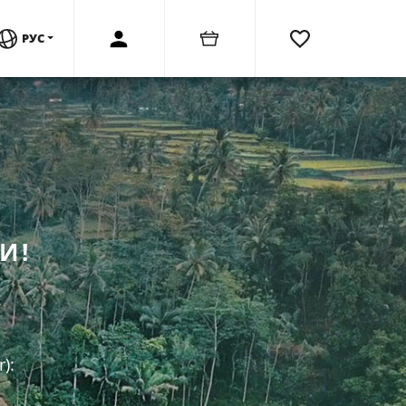
РУС
И!
.
):