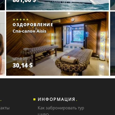
Забронировать.
★★★★★
★★★★★
★★★★★
ОЗДОРОВЛЕНИЕ
Спа-салон Aisis
цена от:
30,14 $
Забронировать.
ИНФОРМАЦИЯ
такты
Как забронировать тур
ЧАВО