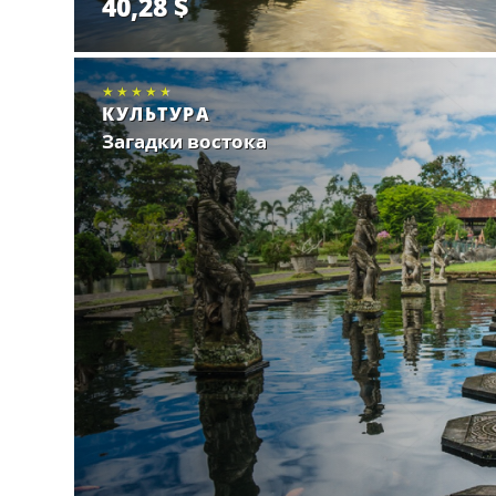
40,28 $
Забронировать.
★★★★★
★★★★★
★★★★★
КУЛЬТУРА
Загадки востока