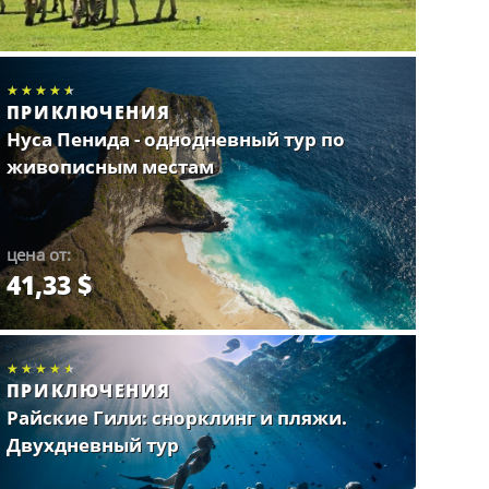
★★★★★
★★★★★
★★★★★
ПРИКЛЮЧЕНИЯ
Нуса Пенида - однодневный тур по
живописным местам
цена от:
41,33 $
Забронировать.
★★★★★
★★★★★
★★★★★
ПРИКЛЮЧЕНИЯ
Райские Гили: снорклинг и пляжи.
Двухдневный тур