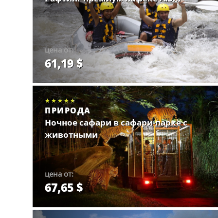
цена от:
61,19 $
Забронировать.
★★★★★
★★★★★
★★★★★
ПРИРОДА
Ночное сафари в сафари-парке с
животными
цена от:
67,65 $
Забронировать.