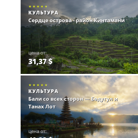
★★★★★
★★★★★
★★★★★
КУЛЬТУРА
Сердце острова - район Кинтамани
цена от:
31,37 $
Забронировать.
★★★★★
★★★★★
★★★★★
КУЛЬТУРА
Бали со всех сторон — Бедугул и
Танах Лот
цена от: