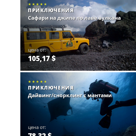
★★★★★
★★★★★
★★★★★
ПРИКЛЮЧЕНИЯ
Сафари на джипе по лаве вулкана
цена от:
105,17 $
Забронировать.
★★★★★
★★★★★
★★★★★
ПРИКЛЮЧЕНИЯ
Дайвинг/снорклинг с мантами
цена от:
78,32 $