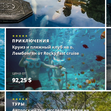
★★★★★
★★★★★
★★★★★
ПРИКЛЮЧЕНИЯ
Круиз и пляжный клуб на о.
Лембонган от Rocky fast cruise
цена от:
92,25 $
Забронировать.
★★★★★
★★★★★
★★★★★
ТУРЫ
Авторский тур: исследуем Бали на