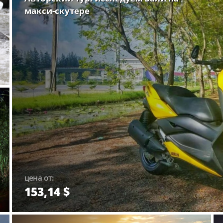
макси-скутере
цена от:
153,14 $
Забронировать.