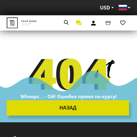
USD
Рус
Whoops… - Ой! Ошибка прямо по курсу!
НАЗАД