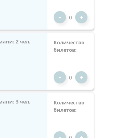
-
+
мани: 2 чел.
Количество
билетов:
-
+
мани: 3 чел.
Количество
билетов:
-
+