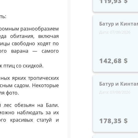
119,93 $
ть:
Батур и Кинта
огромным разнообразием
Дата: 07/08/2026
еда обитания, включая
тицы свободно ходят по
кого варана — самого
142,68 $
 птиц со скидкой.
ных ярких тропических
Батур и Кинта
асным садом. Некоторые
ля фото.
Дата: 07/08/2026
 лес обезьян на Бали.
можно наблюдать за их
го красивых статуй и
178,35 $