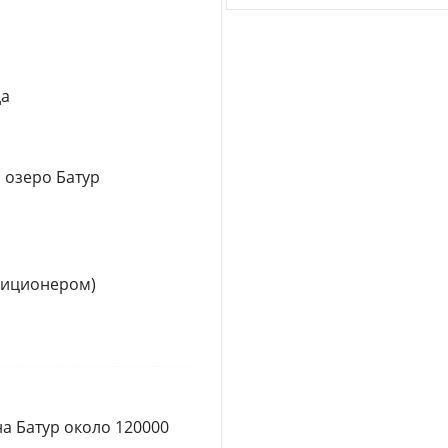
да
 озеро Батур
диционером)
на Батур около 120000