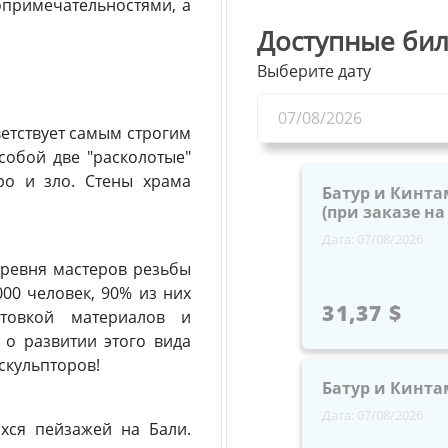
опримечательностями, а
Доступные бил
Выберите дату
ветствует самым строгим
собой две "расколотые"
ро и зло. Стены храма
Батур и Кинта
(при заказе на 
Дата: 07/08/2026
еревня мастеров резьбы
000 человек, 90% из них
31,37 $
отовкой материалов и
 о развитии этого вида
 скульпторов!
Батур и Кинта
Дата: 07/08/2026
хся пейзажей на Бали.