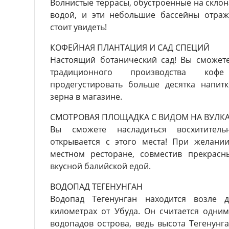
Волнистые террасы, обустроенные на склон
водой, и эти небольшие бассейны отраж
стоит увидеть!
КОФЕЙНАЯ ПЛАНТАЦИЯ И САД СПЕЦИЙ
Настоящий ботанический сад! Вы сможете
традиционного производства кофе
продегустировать больше десятка напит
зерна в магазине.
СМОТРОВАЯ ПЛОЩАДКА С ВИДОМ НА ВУЛКА
Вы сможете насладиться восхитител
открывается с этого места! При желани
местном ресторане, совместив прекрас
вкусной балийской едой.
ВОДОПАД ТЕГЕНУНГАН
Водопад Тегенунган находится возле 
километрах от Убуда. Он считается одни
водопадов острова, ведь высота Тегенунга