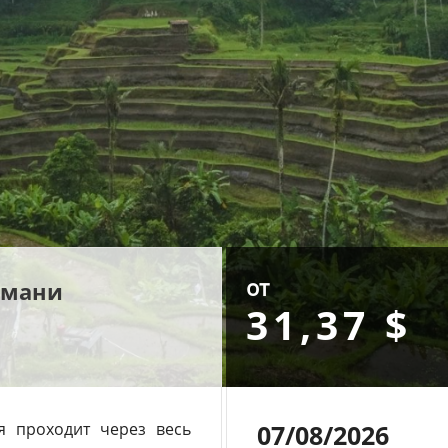
от
амани
31,37 $
я проходит через весь
07/08/2026