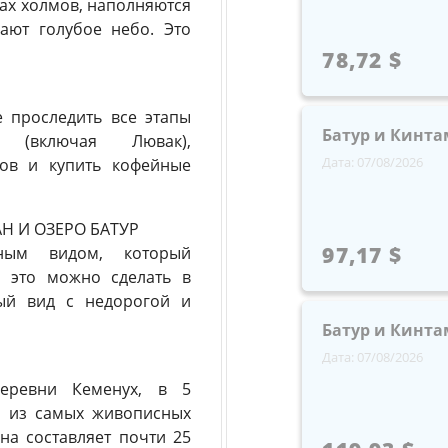
ах холмов, наполняются
ают голубое небо. Это
78,72 $
 проследить все этапы
Батур и Кинта
 (включая Лювак),
Дата: 07/08/2026
ков и купить кофейные
Н И ОЗЕРО БАТУР
97,17 $
ьным видом, который
и это можно сделать в
ный вид с недорогой и
Батур и Кинта
Дата: 07/08/2026
деревни Кеменух, в 5
м из самых живописных
на составляет почти 25