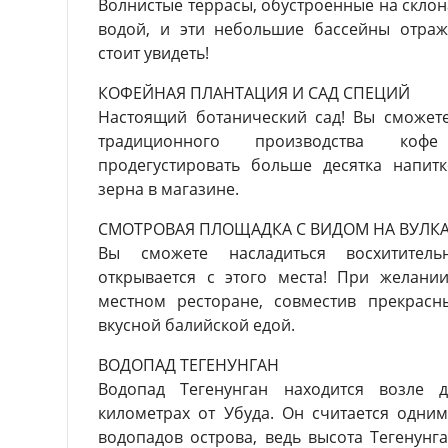
Волнистые террасы, обустроенные на склон
водой, и эти небольшие бассейны отраж
стоит увидеть!
КОФЕЙНАЯ ПЛАНТАЦИЯ И САД СПЕЦИЙ
Настоящий ботанический сад! Вы сможете
традиционного производства кофе
продегустировать больше десятка напит
зерна в магазине.
СМОТРОВАЯ ПЛОЩАДКА С ВИДОМ НА ВУЛКА
Вы сможете насладиться восхитител
открывается с этого места! При желани
местном ресторане, совместив прекрас
вкусной балийской едой.
ВОДОПАД ТЕГЕНУНГАН
Водопад Тегенунган находится возле 
километрах от Убуда. Он считается одни
водопадов острова, ведь высота Тегенунга