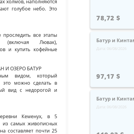
ах холмов, наполняются
ают голубое небо. Это
78,72 $
 проследить все этапы
Батур и Кинта
 (включая Лювак),
Дата: 06/08/2026
ков и купить кофейные
Н И ОЗЕРО БАТУР
97,17 $
ьным видом, который
и это можно сделать в
ный вид с недорогой и
Батур и Кинта
Дата: 06/08/2026
деревни Кеменух, в 5
м из самых живописных
на составляет почти 25