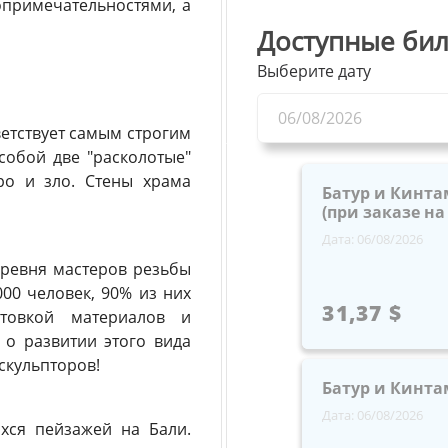
опримечательностями, а
Доступные бил
Выберите дату
ветствует самым строгим
собой две "расколотые"
ро и зло. Стены храма
Батур и Кинта
(при заказе на 
Дата: 06/08/2026
еревня мастеров резьбы
000 человек, 90% из них
31,37 $
отовкой материалов и
 о развитии этого вида
 скульпторов!
Батур и Кинта
Дата: 06/08/2026
хся пейзажей на Бали.