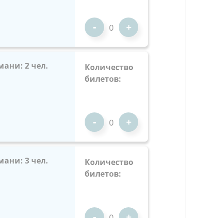
-
+
мани: 2 чел.
Количество
билетов:
-
+
мани: 3 чел.
Количество
билетов:
-
+