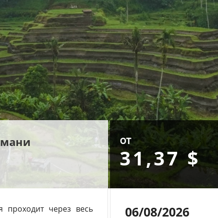
от
амани
31,37 $
я проходит через весь
06/08/2026