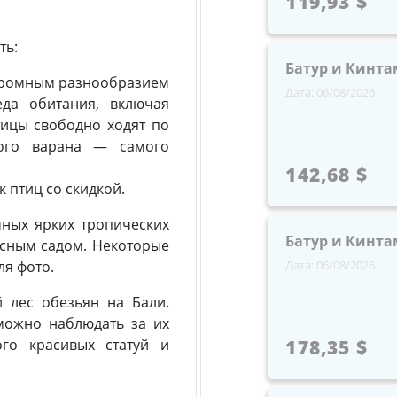
119,93 $
ть:
Батур и Кинта
огромным разнообразием
Дата: 06/08/2026
еда обитания, включая
тицы свободно ходят по
кого варана — самого
142,68 $
 птиц со скидкой.
ных ярких тропических
Батур и Кинта
асным садом. Некоторые
ля фото.
Дата: 06/08/2026
 лес обезьян на Бали.
можно наблюдать за их
го красивых статуй и
178,35 $