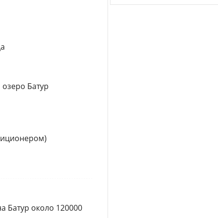
да
 озеро Батур
диционером)
на Батур около 120000